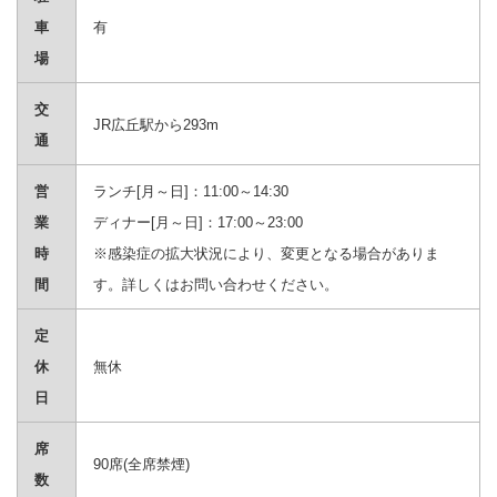
車
有
場
交
JR広丘駅から293m
通
営
ランチ[月～日]：11:00～14:30
業
ディナー[月～日]：17:00～23:00
時
※感染症の拡大状況により、変更となる場合がありま
間
す。詳しくはお問い合わせください。
定
休
無休
日
席
90席(全席禁煙)
数