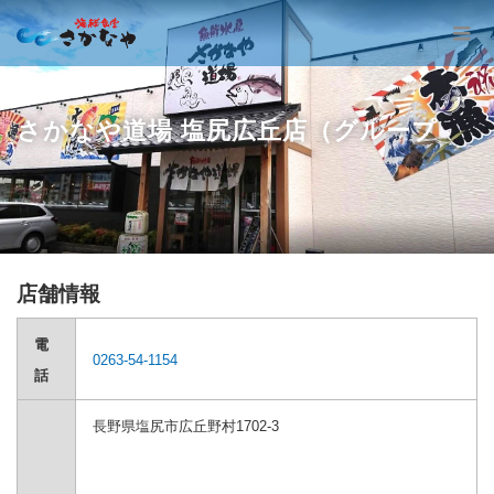
さかなや道場 塩尻広丘店（グループ
店舗情報
店）
電
0263-54-1154
話
長野県塩尻市広丘野村1702-3