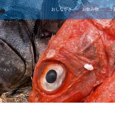
おしながき
お飲み物
ご